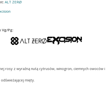
t:
ALT ZERØ
xcision
 Vg/Pg:
nej rosy z wyraźną nutą cytrusów, winogron, ciemnych owoców i
 odświeżającej mięty.