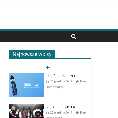
Najnowsze wpisy
Eleaf: iStick Rim C
27 grudnia 2019
Brak
komentarzy
VOOPOO: Vinci X
25 grudnia 2019
Brak
komentarzy