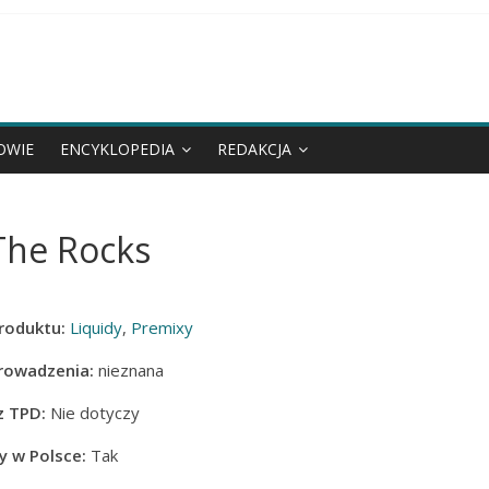
OWIE
ENCYKLOPEDIA
REDAKCJA
The Rocks
roduktu:
Liquidy
,
Premixy
rowadzenia:
nieznana
z TPD:
Nie dotyczy
 w Polsce:
Tak