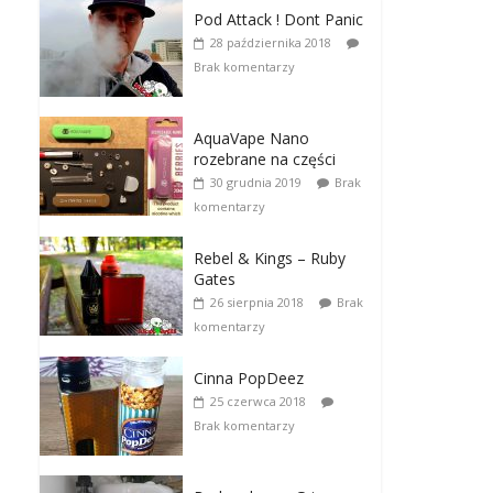
Pod Attack ! Dont Panic
28 października 2018
Brak komentarzy
AquaVape Nano
rozebrane na części
30 grudnia 2019
Brak
komentarzy
Rebel & Kings – Ruby
Gates
26 sierpnia 2018
Brak
komentarzy
Cinna PopDeez
25 czerwca 2018
Brak komentarzy