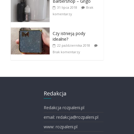
Barbershop – Grigo
31 lipca 2018
Brak
komentarzy
Czy istnieją pody
idealne?
22 października 2018
Brak komentarzy
Redakcja
Redakcja rozpaleni.pl
email: redakcja@rozpaleni.pl
www: rozpaleni.pl