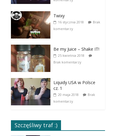
Twixy
16 stycznia 2018
Brak
komentarzy
Be my Juice – Shake IT!
25 kwietnia 2018
Brak komentarzy
Liquidy USA w Polsce
cz. 1
20 maja 2018
Brak
komentarzy
Szczęśliwy traf :)