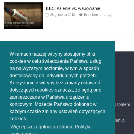
BBC: Palenie vs. wapowanie
28 grudnia 2018
Brak komentarzy
W ramach naszej witryny stosujemy pliki
cookies w celu świadczenia Państwu usług
Redakcja
na najwyższym poziomie, w tym w sposób
dostosowany do indywidualnych potrzeb.
Redakcja
Korzystanie z witryny bez zmiany ustawień
rozpaleni.pl
dotyczących cookies oznacza, że będą one
zamieszczane w Państwa urządzeniu
email:
redakcja@rozpaleni
końcowym. Możecie Państwo dokonać w
.pl
każdym czasie zmiany ustawień dotyczących
cookies.
www: rozpaleni.pl
Więcej szczegółów na stronie Polityki
prywatności.