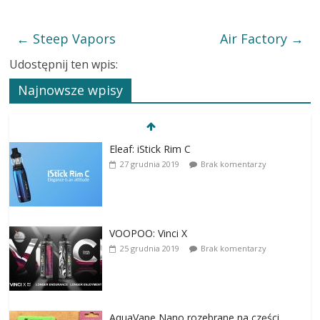
←
Steep Vapors
Air Factory
→
Udostępnij ten wpis:
Najnowsze wpisy
Eleaf: iStick Rim C
27 grudnia 2019
Brak komentarzy
VOOPOO: Vinci X
25 grudnia 2019
Brak komentarzy
AquaVape Nano rozebrane na części