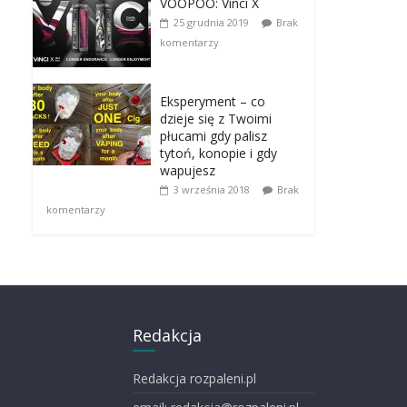
VOOPOO: Vinci X
25 grudnia 2019
Brak
komentarzy
Eksperyment – co
dzieje się z Twoimi
płucami gdy palisz
tytoń, konopie i gdy
wapujesz
3 września 2018
Brak
komentarzy
Redakcja
Redakcja rozpaleni.pl