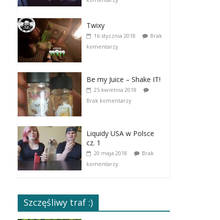
Twixy
16 stycznia 2018
Brak
komentarzy
Be my Juice – Shake IT!
25 kwietnia 2018
Brak komentarzy
Liquidy USA w Polsce
cz. 1
20 maja 2018
Brak
komentarzy
Szczęśliwy traf :)