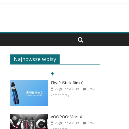
Najnowsze wpisy
Eleaf: iStick Rim C
27 grudnia 2019
Brak
komentarzy
VOOPOO: Vinci X
25 grudnia 2019
Brak
komentarzy