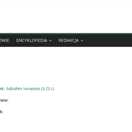
OWIE
ENCYKLOPEDIA
REDAKCJA
t:
Subohm Invasion (S.O.I.)
www:
k: