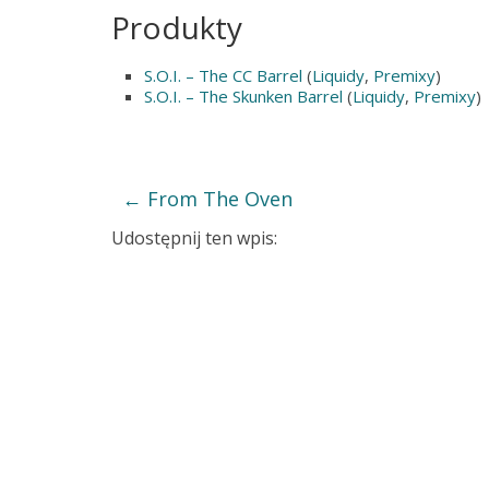
Produkty
S.O.I. – The CC Barrel
(
Liquidy
,
Premixy
)
S.O.I. – The Skunken Barrel
(
Liquidy
,
Premixy
)
←
From The Oven
Udostępnij ten wpis: