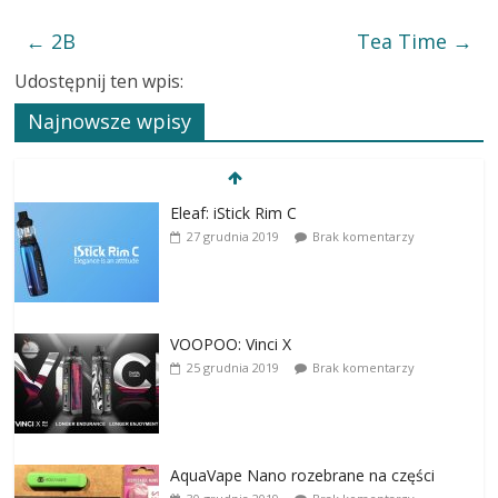
←
2B
Tea Time
→
Udostępnij ten wpis:
Najnowsze wpisy
Eleaf: iStick Rim C
27 grudnia 2019
Brak komentarzy
VOOPOO: Vinci X
25 grudnia 2019
Brak komentarzy
AquaVape Nano rozebrane na części