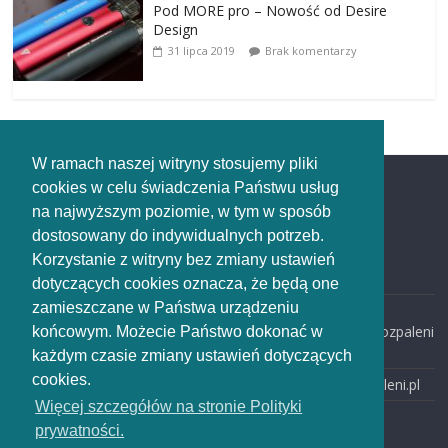
Pod MORE pro – Nowość od Desire
Design
31 lipca 2019
Brak komentarzy
W ramach naszej witryny stosujemy pliki
cookies w celu świadczenia Państwu usług
Redakcja
na najwyższym poziomie, w tym w sposób
dostosowany do indywidualnych potrzeb.
Redakcja
Korzystanie z witryny bez zmiany ustawień
rozpaleni.pl
dotyczących cookies oznacza, że będą one
zamieszczane w Państwa urządzeniu
email:
redakcja@rozpaleni
końcowym. Możecie Państwo dokonać w
.pl
każdym czasie zmiany ustawień dotyczących
cookies.
www: rozpaleni.pl
Więcej szczegółów na stronie Polityki
prywatności.