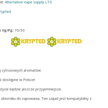
t:
Alternative Vape Supply LTD
rypted
 Vg/Pg:
70/30
ą cytrusowych aromatów.
uż dostępne w Polsce!
użycie będzie jeszcze przyjemniejsze.
biorniku do vapowania. Ten Liquid jest kompatybilny z