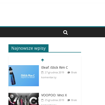
Najnowsze wpisy
Eleaf: iStick Rim C
27 grudnia 2019
Brak
komentarzy
VOOPOO: Vinci X
25 grudnia 2019
Brak
komentarzy