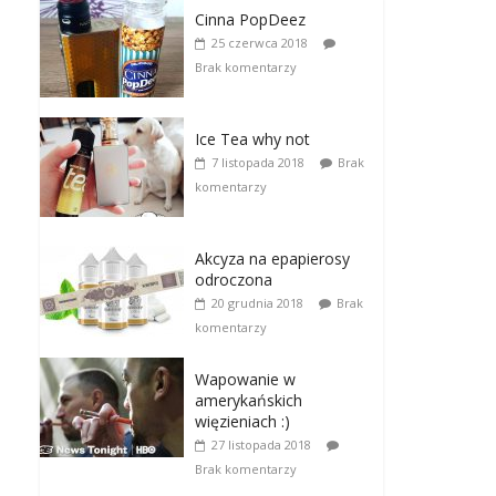
Cinna PopDeez
25 czerwca 2018
Brak komentarzy
Ice Tea why not
7 listopada 2018
Brak
komentarzy
Akcyza na epapierosy
odroczona
20 grudnia 2018
Brak
komentarzy
Wapowanie w
amerykańskich
więzieniach :)
27 listopada 2018
Brak komentarzy