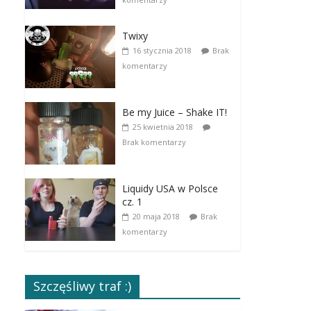
Twixy
16 stycznia 2018
Brak
komentarzy
Be my Juice – Shake IT!
25 kwietnia 2018
Brak komentarzy
Liquidy USA w Polsce
cz. 1
20 maja 2018
Brak
komentarzy
Szczęśliwy traf :)