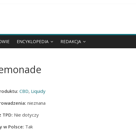
OWIE
ENCYKLOPEDIA
REDAKCJA
 Lemonade
roduktu:
CBD
,
Liquidy
rowadzenia:
nieznana
z TPD:
Nie dotyczy
 w Polsce:
Tak