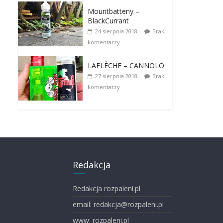
Mountbatteny –
BlackCurrant
24 sierpnia 2018
Brak
komentarzy
LAFLÈCHE – CANNOLO
27 sierpnia 2018
Brak
komentarzy
Redakcja
Redakcja rozpaleni.pl
email: redakcja@rozpaleni.pl
www: rozpaleni.pl