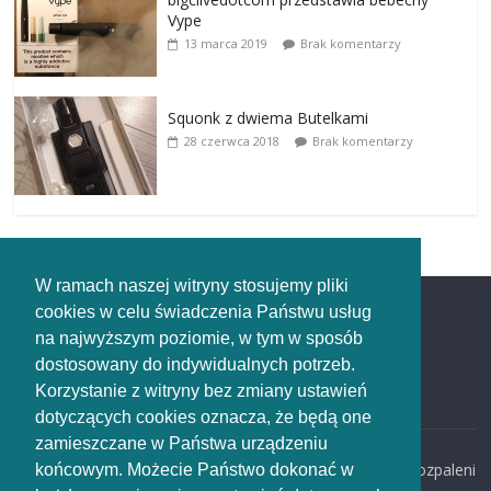
Vype
13 marca 2019
Brak komentarzy
Squonk z dwiema Butelkami
28 czerwca 2018
Brak komentarzy
W ramach naszej witryny stosujemy pliki
cookies w celu świadczenia Państwu usług
Redakcja
na najwyższym poziomie, w tym w sposób
dostosowany do indywidualnych potrzeb.
Redakcja
Korzystanie z witryny bez zmiany ustawień
rozpaleni.pl
dotyczących cookies oznacza, że będą one
zamieszczane w Państwa urządzeniu
email:
redakcja@rozpaleni
końcowym. Możecie Państwo dokonać w