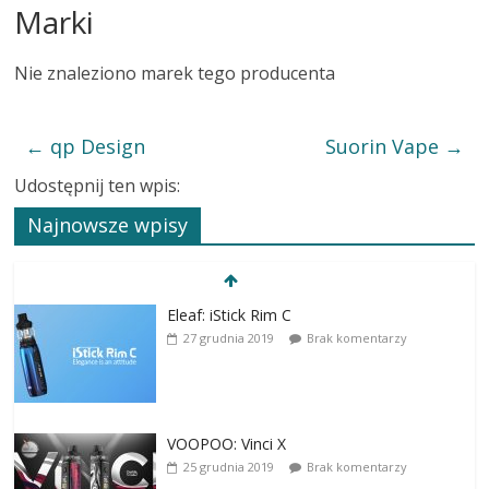
Marki
Nie znaleziono marek tego producenta
←
qp Design
Suorin Vape
→
Udostępnij ten wpis:
Najnowsze wpisy
Eleaf: iStick Rim C
27 grudnia 2019
Brak komentarzy
VOOPOO: Vinci X
25 grudnia 2019
Brak komentarzy