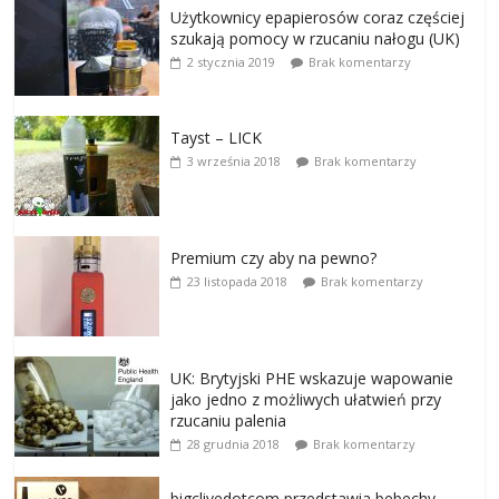
Użytkownicy epapierosów coraz częściej
szukają pomocy w rzucaniu nałogu (UK)
2 stycznia 2019
Brak komentarzy
Tayst – LICK
3 września 2018
Brak komentarzy
Premium czy aby na pewno?
23 listopada 2018
Brak komentarzy
UK: Brytyjski PHE wskazuje wapowanie
jako jedno z możliwych ułatwień przy
rzucaniu palenia
28 grudnia 2018
Brak komentarzy
bigclivedotcom przedstawia bebechy