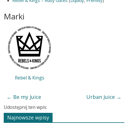
Rebel & Kings – Ruby Gates
(
Liquidy
,
Premixy
)
Marki
Rebel & Kings
←
Be my Juice
Urban Juice
→
Udostępnij ten wpis:
Najnowsze wpisy