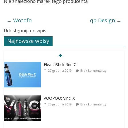
Nie znaleziono marek tego producenta
←
Wotofo
qp Design
→
Udostępnij ten wpis:
Najnowsze wpisy
Eleaf: iStick Rim C
27 grudnia 2019
Brak komentarzy
VOOPOO: Vinci X
25 grudnia 2019
Brak komentarzy