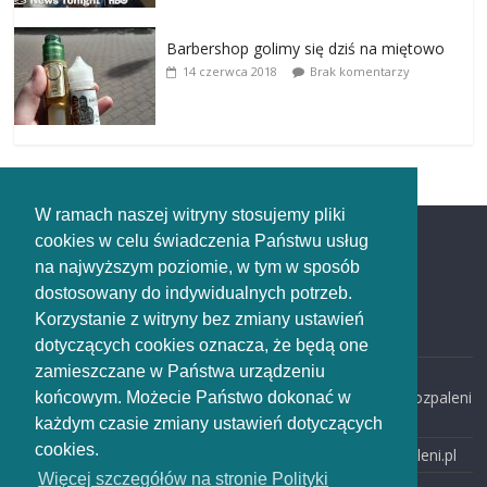
Barbershop golimy się dziś na miętowo
14 czerwca 2018
Brak komentarzy
W ramach naszej witryny stosujemy pliki
cookies w celu świadczenia Państwu usług
Redakcja
na najwyższym poziomie, w tym w sposób
dostosowany do indywidualnych potrzeb.
Redakcja
Korzystanie z witryny bez zmiany ustawień
rozpaleni.pl
dotyczących cookies oznacza, że będą one
zamieszczane w Państwa urządzeniu
email:
redakcja@rozpaleni
końcowym. Możecie Państwo dokonać w
.pl
każdym czasie zmiany ustawień dotyczących
cookies.
www: rozpaleni.pl
Więcej szczegółów na stronie Polityki